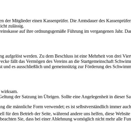
 der Mitglieder einen Kassenprüfer. Die Amtsdauer des Kassenprüfers b
icht zulässig.
ereinskasse auf ihre ordnungsgemäße Führung im vergangenen Jahr. Darü
 aufgelöst werden. Zu dem Beschluss ist eine Mehrheit von drei Vierte
wecke fällt das Vermögen des Vereins an die Startgemeinschaft Schwim
t und es ausschließlich und gemeinnützig zur Förderung des Schwimm
 wirksam.
tung der Satzung im Übrigen. Sollte eine Angelegenheit in dieser Satzu
ng die männliche Form verwendet; es ist selbstverständlich immer auc
ell für den Betrieb der Seite, während andere uns helfen, diese Websit
 beachten Sie, dass bei einer Ablehnung womöglich nicht mehr alle Funk