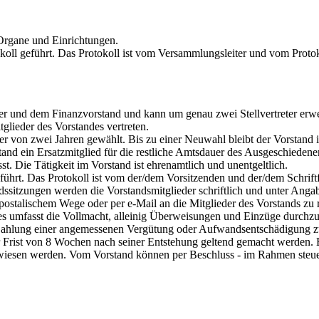
Organe und Einrichtungen.
oll geführt. Das Protokoll ist vom Versammlungsleiter und vom Protok
ter und dem Finanzvorstand und kann um genau zwei Stellvertreter erwe
glieder des Vorstandes vertreten.
r von zwei Jahren gewählt. Bis zu einer Neuwahl bleibt der Vorstand
tand ein Ersatzmitglied für die restliche Amtsdauer des Ausgeschieden
t. Die Tätigkeit im Vorstand ist ehrenamtlich und unentgeltlich.
führt. Das Protokoll ist vom der/dem Vorsitzenden und der/dem Schriftf
dssitzungen werden die Vorstandsmitglieder schriftlich und unter Angab
ostalischem Wege oder per e-Mail an die Mitglieder des Vorstands zu r
es umfasst die Vollmacht, alleinig Überweisungen und Einzüge durchzu
n Zahlung einer angemessenen Vergütung oder Aufwandsentschädigung zu
 Frist von 8 Wochen nach seiner Entstehung geltend gemacht werden.
ewiesen werden. Vom Vorstand können per Beschluss - im Rahmen steue