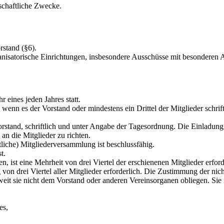
rtschaftliche Zwecke.
rstand (§6).
nisatorische Einrichtungen, insbesondere Ausschüsse mit besonderen
 eines jeden Jahres statt.
wenn es der Vorstand oder mindestens ein Drittel der Mitglieder schrif
rstand, schriftlich und unter Angabe der Tagesordnung. Die Einladung 
n die Mitglieder zu richten.
liche) Mitgliederversammlung ist beschlussfähig.
t.
 ist eine Mehrheit von drei Viertel der erschienenen Mitglieder erford
n drei Viertel aller Mitglieder erforderlich. Die Zustimmung der nicht
eit sie nicht dem Vorstand oder anderen Vereinsorganen obliegen. Sie i
es,