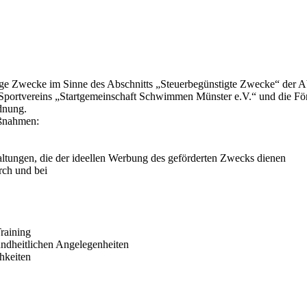
tzige Zwecke im Sinne des Abschnitts „Steuerbegünstigte Zwecke“ der
Sportvereins „Startgemeinschaft Schwimmen Münster e.V.“ und die Fö
dnung.
aßnahmen:
altungen, die der ideellen Werbung des geförderten Zwecks dienen
rch und bei
raining
sundheitlichen Angelegenheiten
hkeiten