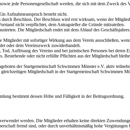
n sowie jede Personengesellschaft werden, die sich mit dem Zweck des Ve
. Ein Aufnahmeanspruch besteht nicht.
 durch Beschluss. Der Beschluss wird erst wirksam, wenn der Mitglieds
stand nicht verpflichtet, dem Antragsteller die Gründe mitzuteilen.
reten. Die Mitgliedschaft endet mit dem Ablauf des Geschäftsjahres. D
e Mitglieder mit sofortiger Wirkung aus dem Verein ausschließen, wenn
adet oder dem Vereinszweck zuwiderhandelt.
s, Tod, Auflösung des Vereins und bei juristischen Personen bei deren E
Bestehende oder nicht erfüllte Pflichten aus der Mitgliedschaft bleibe
ngeboten der Startgemeinschaft Schwimmen Münster e.V. aktiv teilneh
r gleichzeitigen Mitgliedschaft in der Startgemeinschaft Schwimmen Mü
ammlung bestimmt dessen Höhe und Fälligkeit in der Beitragsordnung.
 verwendet werden. Die Mitglieder erhalten keine direkten Zuwendunge
erschaft fremd sind, oder durch unverhältnismäßig hohe Vergütungen 